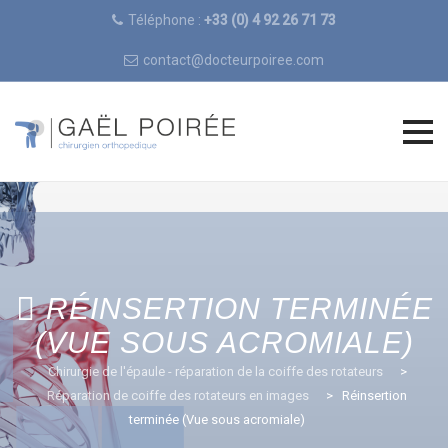
Téléphone :
+33 (0) 4 92 26 71 73
contact@docteurpoiree.com
Skip
to
content
RÉINSERTION TERMINÉE
(VUE SOUS ACROMIALE)
Chirurgie de l'épaule - réparation de la coiffe des rotateurs
>
Réparation de coiffe des rotateurs en images
>
Réinsertion
terminée (Vue sous acromiale)