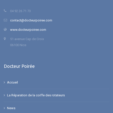
04 92 26 71 73
contact@docteurpoiree.com
www.docteurpoiree.com
51 avenue Cap de Croix
06100 Nice
Docteur Poirée
Accueil
La Réparation de la coiffe des rotateurs
News