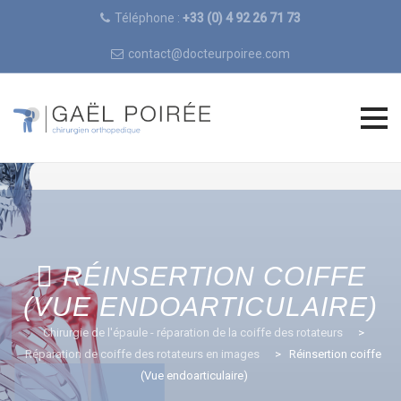
Téléphone :
+33 (0) 4 92 26 71 73
contact@docteurpoiree.com
Skip
to
content
RÉINSERTION COIFFE
(VUE ENDOARTICULAIRE)
Chirurgie de l'épaule - réparation de la coiffe des rotateurs
>
Réparation de coiffe des rotateurs en images
>
Réinsertion coiffe
(Vue endoarticulaire)