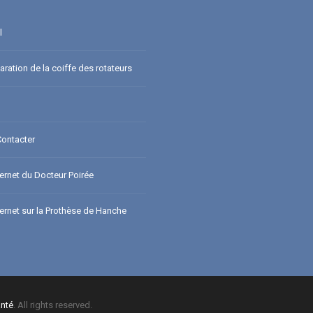
l
ration de la coiffe des rotateurs
ontacter
ternet du Docteur Poirée
ternet sur la Prothèse de Hanche
nté
. All rights reserved.