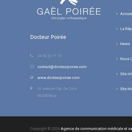
Accuei
La Répa
Docteur Poirée
News
04 92 26 71 73
Nous C
contact@docteurpoiree.com
Site in
www.docteurpoiree.com
51 avenue Cap de Croix
Site In
06100 Nice
Copyright © 2026
Agence de communication médicale et sa