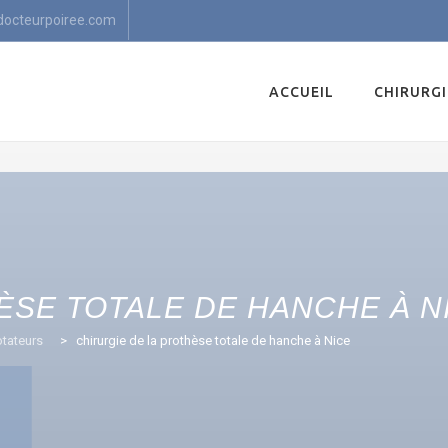
docteurpoiree.com
Skip
to
ACCUEIL
CHIRURGI
content
ÈSE TOTALE DE HANCHE À N
otateurs
>
chirurgie de la prothèse totale de hanche à Nice