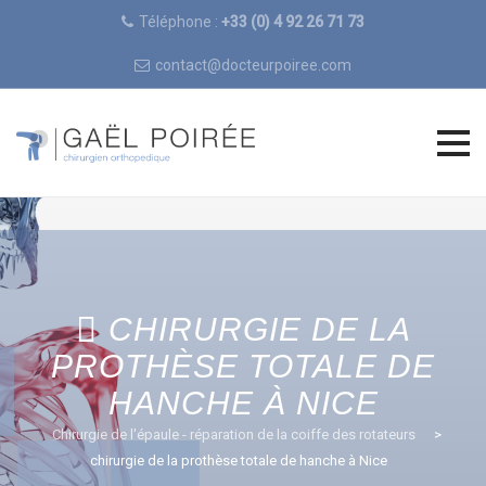
Téléphone :
+33 (0) 4 92 26 71 73
contact@docteurpoiree.com
Skip
to
content
CHIRURGIE DE LA
PROTHÈSE TOTALE DE
HANCHE À NICE
Chirurgie de l'épaule - réparation de la coiffe des rotateurs
>
chirurgie de la prothèse totale de hanche à Nice