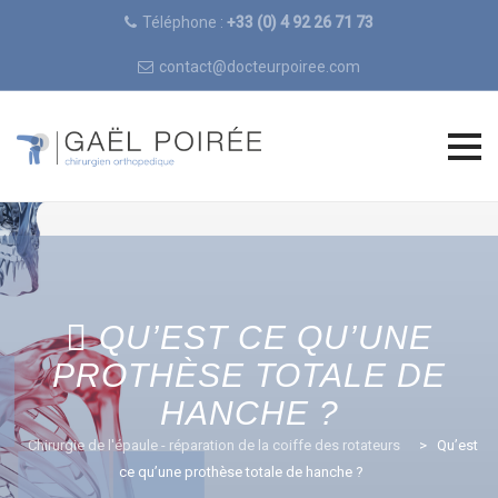
Téléphone :
+33 (0) 4 92 26 71 73
contact@docteurpoiree.com
Skip
to
content
QU’EST CE QU’UNE
PROTHÈSE TOTALE DE
HANCHE ?
Chirurgie de l'épaule - réparation de la coiffe des rotateurs
>
Qu’est
ce qu’une prothèse totale de hanche ?