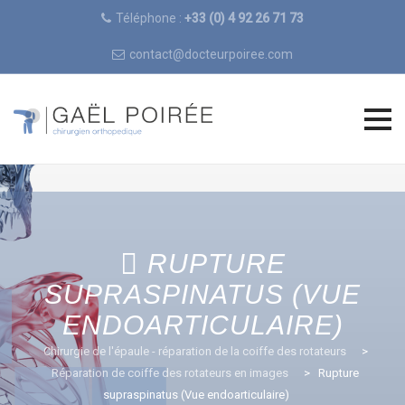
Téléphone :
+33 (0) 4 92 26 71 73
contact@docteurpoiree.com
Skip
to
content
RUPTURE
SUPRASPINATUS (VUE
ENDOARTICULAIRE)
Chirurgie de l'épaule - réparation de la coiffe des rotateurs
>
Réparation de coiffe des rotateurs en images
>
Rupture
supraspinatus (Vue endoarticulaire)