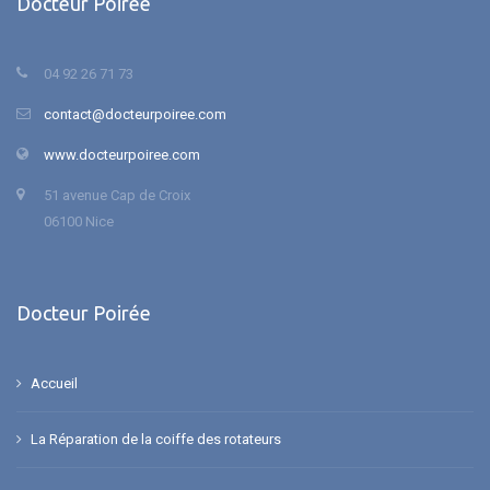
Docteur Poirée
04 92 26 71 73
contact@docteurpoiree.com
www.docteurpoiree.com
51 avenue Cap de Croix
06100 Nice
Docteur Poirée
Accueil
La Réparation de la coiffe des rotateurs