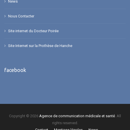
News
Nous Contacter
Site internet du Docteur Poirée
Site Internet sur la Prothèse de Hanche
facebook
Copyright © 2026
Agence de communication médicale et santé
. All
rights reserved.
Contact
Mentions légales
News