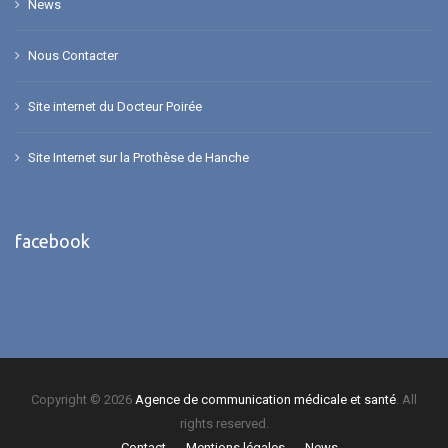
News
Nous Contacter
Site internet du Docteur Poirée
Site Internet sur la Prothèse de Hanche
facebook
Copyright © 2026
Agence de communication médicale et santé
. All
rights reserved.
Contact
Mentions légales
News