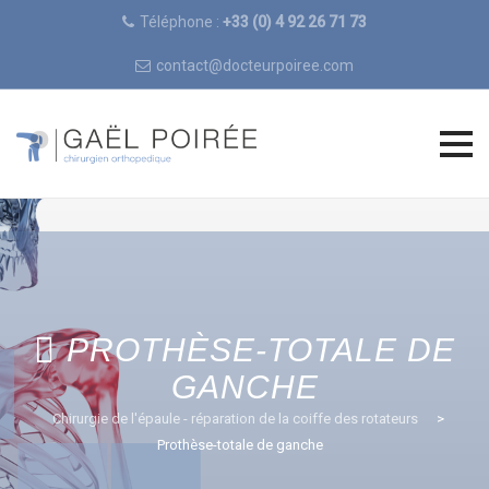
Téléphone :
+33 (0) 4 92 26 71 73
contact@docteurpoiree.com
Skip
to
content
PROTHÈSE-TOTALE DE
GANCHE
Chirurgie de l'épaule - réparation de la coiffe des rotateurs
>
Prothèse-totale de ganche