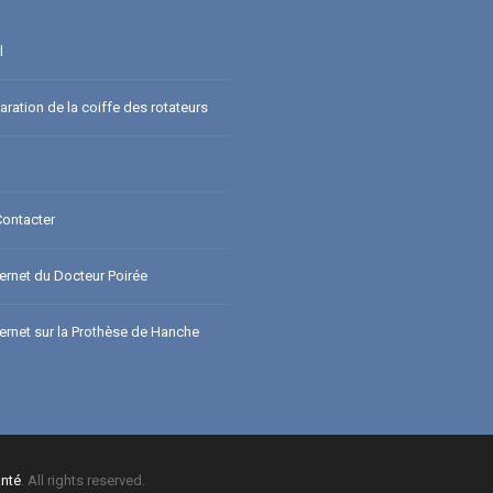
l
ration de la coiffe des rotateurs
ontacter
ternet du Docteur Poirée
ternet sur la Prothèse de Hanche
nté
. All rights reserved.