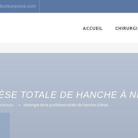
docteurpoiree.com
Skip
to
ACCUEIL
CHIRURGI
content
ÈSE TOTALE DE HANCHE À N
otateurs
>
chirurgie de la prothèse totale de hanche à Nice