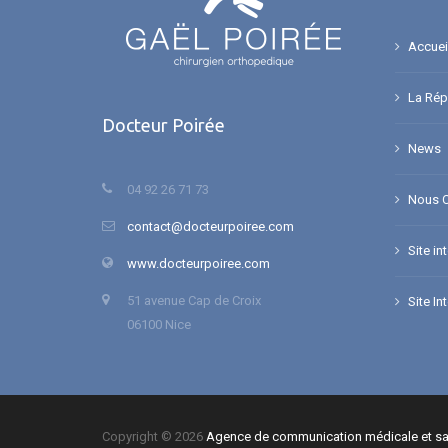
Accuei
La Répa
Docteur Poirée
News
04 92 26 71 73
Nous C
contact@docteurpoiree.com
Site in
www.docteurpoiree.com
51 avenue Cap de Croix
Site In
06100 Nice
Copyright © 2026
Agence de communication médicale et sa