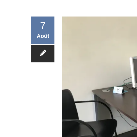
7
Août