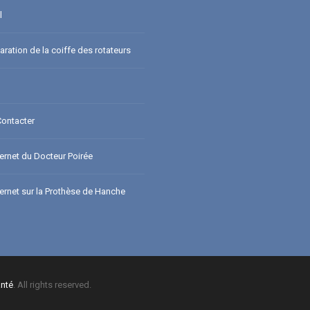
l
ration de la coiffe des rotateurs
ontacter
ternet du Docteur Poirée
ternet sur la Prothèse de Hanche
nté
. All rights reserved.