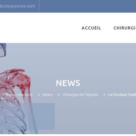
docteurpoiree.com
Skip
to
ACCUEIL
CHIRURGI
content
NEWS
coiffe des rotateurs
>
News
>
Chirurgie de l'épaule
>
Le Docteur Gaël