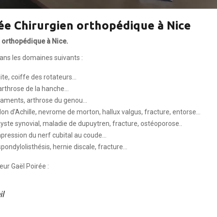
ée Chirurgien orthopédique à Nice
n orthopédique à Nice.
dans les domaines suivants :
ite, coiffe des rotateurs…
 arthrose de la hanche…
gaments, arthrose du genou…
on d’Achille, nevrome de morton, hallux valgus, fracture, entorse…
kyste synovial, maladie de dupuytren, fracture, ostéoporose..
mpression du nerf cubital au coude…
spondylolisthésis, hernie discale, fracture…
eur Gaël Poirée :
il