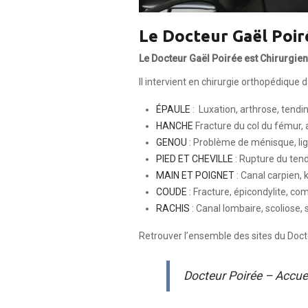
Le Docteur Gaël Poir
Le Docteur Gaël Poirée est Chirurgie
Il intervient en chirurgie orthopédique 
ÉPAULE
: Luxation, arthrose, tendin
HANCHE
Fracture du col du fémur,
GENOU
: Problème de ménisque, li
PIED ET CHEVILLE
: Rupture du tend
MAIN ET POIGNET
: Canal carpien, 
COUDE
: Fracture, épicondylite, co
RACHIS
: Canal lombaire, scoliose, 
Retrouver l’ensemble des sites du Doct
Docteur Poirée – Accue