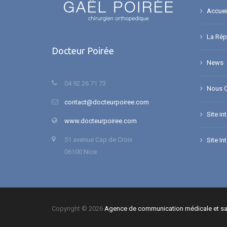
Accuei
La Répa
Docteur Poirée
News
04 92 26 71 73
Nous C
contact@docteurpoiree.com
Site in
www.docteurpoiree.com
51 avenue Cap de Croix
Site In
06100 Nice
Copyright © 2026
Agence de communication médicale et sa