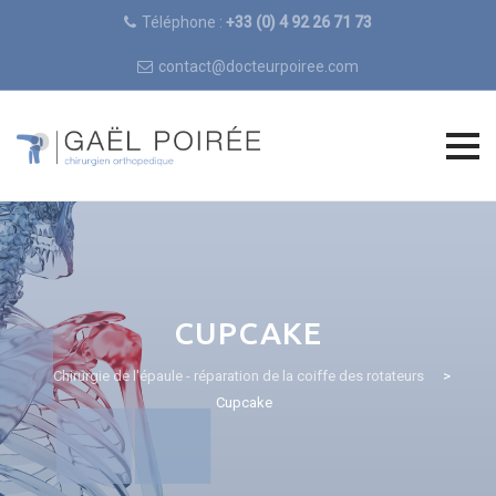
Téléphone :
+33 (0) 4 92 26 71 73
contact@docteurpoiree.com
Skip
to
content
CUPCAKE
Chirurgie de l'épaule - réparation de la coiffe des rotateurs
>
Cupcake