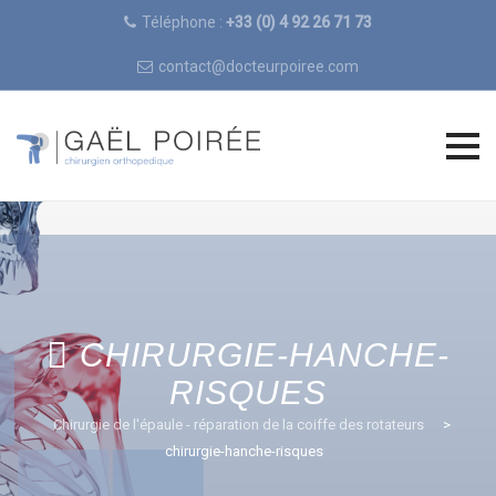
Téléphone :
+33 (0) 4 92 26 71 73
contact@docteurpoiree.com
Skip
to
content
CHIRURGIE-HANCHE-
RISQUES
Chirurgie de l'épaule - réparation de la coiffe des rotateurs
>
chirurgie-hanche-risques