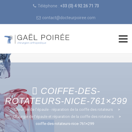
Téléphone :
+33 (0) 4 92 26 71 73
contact@docteurpoiree.com
Skip
to
content
COIFFE-DES-
ROTATEURS-NICE-761×299
Chirurgie de l'épaule - réparation de la coiffe des rotateurs
>
Chirurgie de l’épaule et réparation de la coiffe des rotateurs
>
coiffe-des-rotateurs-nice-761×299