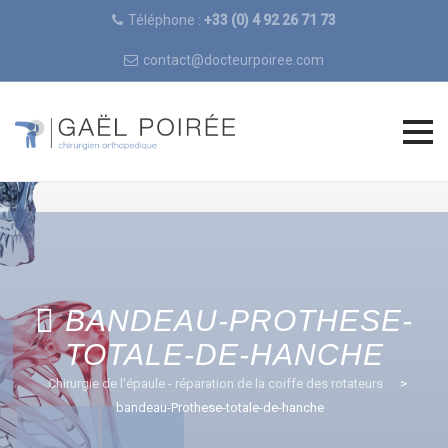
Téléphone :
+33 (0) 4 92 26 71 73
contact@docteurpoiree.com
Skip
to
content
BANDEAU-PROTHESE-
TOTALE-DE-HANCHE
Chirurgie de l'épaule - réparation de la coiffe des rotateurs
>
bandeau-Prothese-totale-de-hanche